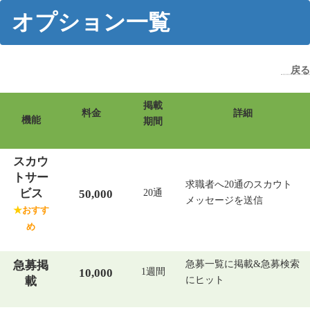
コ
ナ
オプション一覧
ン
ビ
テ
ゲ
ン
ー
ツ
シ
へ
ョ
戻る
ス
ン
キ
に
ッ
移
掲載
料金
詳細
プ
動
機能
期間
スカウ
トサー
求職者へ20通のスカウト
ビス​
50,000​
20通​
メッセージを送信​
★
おすす
め
急募掲
急募一覧に掲載&急募検索
10,000​
1週間​
載​
にヒット​