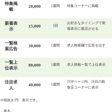
特集掲
20,000​
1週間​
特集コーナーに掲載​
載​
新着表
お好きなタイミングで新
15,000​
1回​
示​
着表示に復活させる​
一覧検
30,000​
1週間​
求人検索欄で広告を出す​
索広告​
一覧上
80,000​
1週間​
求人情報一覧で上位表示​
位表示​
注目求
TOP
ページ内、注目の飲
40,000​
1週間​
人​
食店コーナーに表示
※税抜き/円 表示です。
戻る