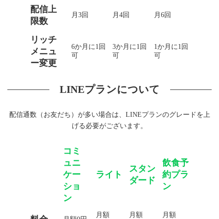
配信上
月3回
月4回
月6回
限数
リッチ
6か月に1回
3か月に1回
1か月に1回
メニュ
可
可
可
ー変更
LINEプランについて
配信通数（お友だち）が多い場合は、LINEプランのグレードを上
げる必要がございます。
コミ
ュニ
飲食予
スタン
ケー
ライト
約プラ
ダード
ショ
ン
ン
月額
月額
月額